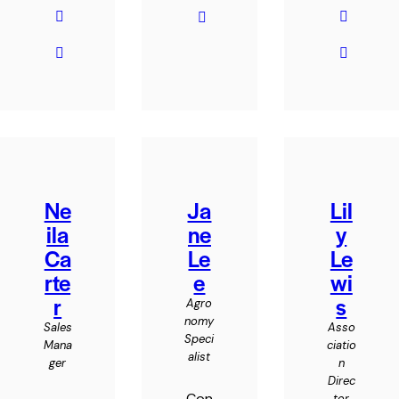
Ne
Ja
Lil
ila
ne
y
Ca
Le
Le
rte
e
wi
r
s
Agro
nomy
Sales
Asso
Speci
Mana
ciatio
alist
ger
n
Direc
Con
tor