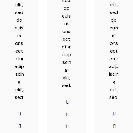
sed
elit,
elit,
do
sed
sed
euis
do
do
m
euis
euis
ons
m
m
ect
ons
ons
etur
ect
ect
adip
etur
etur
iscin
adip
adip
g
iscin
iscin
elit,
g
g
sed.
elit,
elit,
sed.
sed.