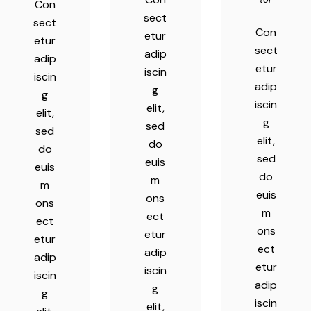
Con
sect
sect
Con
etur
etur
sect
adip
adip
etur
iscin
iscin
adip
g
g
iscin
elit,
elit,
g
sed
sed
elit,
do
do
sed
euis
euis
do
m
m
euis
ons
ons
m
ect
ect
ons
etur
etur
ect
adip
adip
etur
iscin
iscin
adip
g
g
iscin
elit,