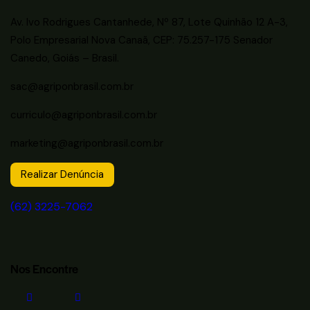
Av. Ivo Rodrigues Cantanhede, Nº 87, Lote Quinhão 12 A-3,
Polo Empresarial Nova Canaã, CEP: 75.257-175 Senador
Canedo, Goiás – Brasil.
sac@agriponbrasil.com.br
curriculo@agriponbrasil.com.br
marketing@agriponbrasil.com.br
Realizar Denúncia
(62) 3225-7062
Nos Encontre