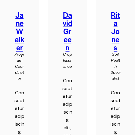
Ja
Da
Rit
ne
vid
a
W
Gr
Jo
alk
ee
ne
er
n
s
Progr
Crop
Soil
am
Insur
Healt
Coor
ance
h
dinat
Speci
or
alist
Con
sect
Con
Con
etur
sect
sect
adip
etur
etur
iscin
adip
adip
g
iscin
iscin
elit,
g
g