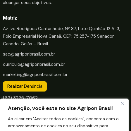
alcançar seus objetivos.
Matriz
Av. Ivo Rodrigues Cantanhede, Nº 87, Lote Quinhão 12 A-3,
Polo Empresarial Nova Canaã, CEP: 75.257-175 Senador
Canedo, Goiás – Brasil.
sac@agriponbrasil.com.br
curriculo@agriponbrasil.com.br
marketing@agriponbrasil.com.br
Realizar Denúncia
(62) 3225-7062
Atenção, você esta no site Agripon Brasil
Nos Encontre
Ao clicar em "Aceitar todos os cookies", concorda com o
LinkedIn
armazenamento de cookies no seu dispositivo para