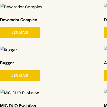
Devorador Complex
D
LER MAIS
Rugger
A
LER MAIS
MIG DUO Evolution
M