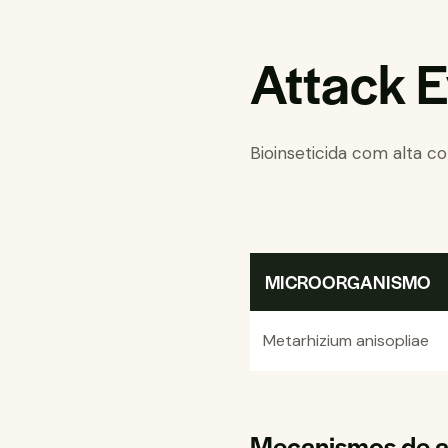
Attack E
Bioinseticida com alta 
MICROORGANISMO
Metarhizium anisopliae
Mecanismos de a