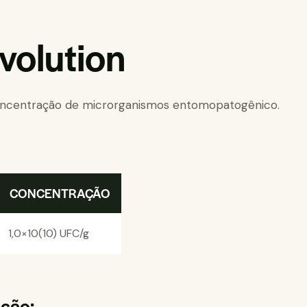
volution
concentração de microrganismos entomopatogênico.
CONCENTRAÇÃO
1,0×10(10) UFC/g
ção: